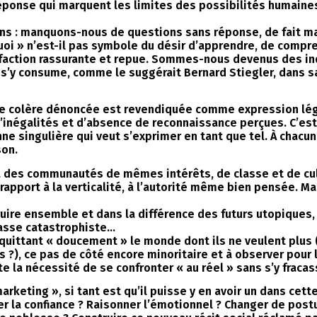
éponse qui marquent les limites des possibilités humaines 
ens : manquons-nous de questions sans réponse, de fait m
i » n’est-il pas symbole du désir d’apprendre, de comprend
sfaction rassurante et repue. Sommes-nous devenus des in
s’y consume, comme le suggérait Bernard Stiegler, dans sa 
ette colère dénoncée est revendiquée comme expression légi
 d’inégalités et d’absence de reconnaissance perçues. C’es
 singulière qui veut s’exprimer en tant que tel. À chacun
son.
à des communautés de mêmes intérêts, de classe et de cul
 rapport à la verticalité, à l’autorité même bien pensée. M
ruire ensemble et dans la différence des futurs utopiques,
passe catastrophiste…
n quittant « doucement » le monde dont ils ne veulent plu
s ?), ce pas de côté encore minoritaire et à observer pour 
ète la nécessité de se confronter « au réel » sans s’y fraca
 marketing », si tant est qu’il puisse y en avoir un dans cet
rer la confiance ? Raisonner l’émotionnel ? Changer de p