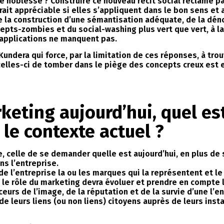
e noblesse ? Construire ce nouveau récit social réclamé par
it appréciable si elles s’appliquent dans le bon sens et 
e la construction d’une sémantisation adéquate, de la dén
epts-zombies et du social-washing plus vert que vert, à la
 applications ne manquent pas.
undera qui force, par la limitation de ces réponses, à trou
celles-ci de tomber dans le piège des concepts creux est e
rketing aujourd’hui, quel es
 le contexte actuel ?
 celle de se demander quelle est aujourd’hui, en plus de 
ns l’entreprise.
de l’entreprise la ou les marques qui la représentent et 
re, le rôle du marketing devra évoluer et prendre en compt
rs de l’image, de la réputation et de la survie d’une l’e
e leurs liens (ou non liens) citoyens auprès de leurs insta