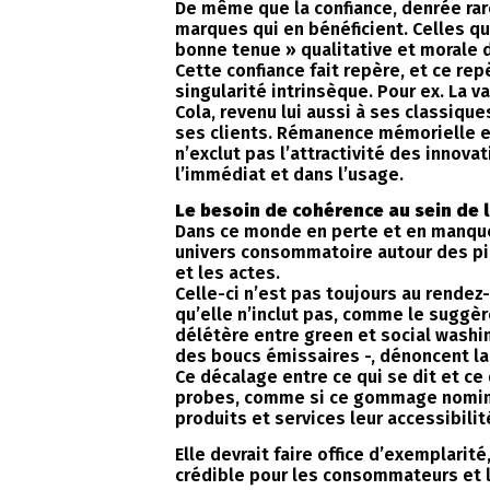
De même que la confiance, denrée rare
marques qui en bénéficient. Celles qu
bonne tenue » qualitative et morale d
Cette confiance fait repère, et ce rep
singularité intrinsèque. Pour ex. La 
Cola, revenu lui aussi à ses classiqu
ses clients. Rémanence mémorielle et 
n’exclut pas l’attractivité des innov
l’immédiat et dans l’usage.
Le besoin de cohérence au sein de 
Dans ce monde en perte et en manque d
univers consommatoire autour des pili
et les actes.
Celle-ci n’est pas toujours au rendez
qu’elle n’inclut pas, comme le suggèr
délétère entre green et social washi
des boucs émissaires -, dénoncent la 
Ce décalage entre ce qui se dit et ce
probes, comme si ce gommage nominati
produits et services leur accessibilit
Elle devrait faire office d’exemplari
crédible pour les consommateurs et l