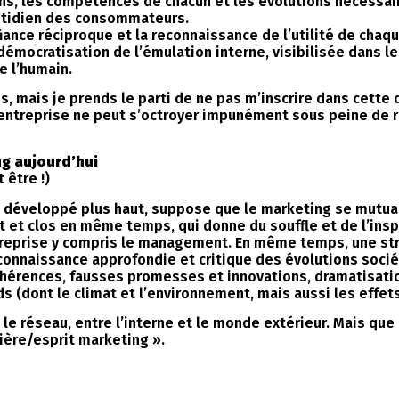
ions, les compétences de chacun et les évolutions nécessai
quotidien des consommateurs.
fiance réciproque et la reconnaissance de l’utilité de chaq
démocratisation de l’émulation interne, visibilisée dans le
e l’humain.
es, mais je prends le parti de ne pas m’inscrire dans cette
ntreprise ne peut s’octroyer impunément sous peine de ren
g aujourd’hui
 être !)
, développé plus haut, suppose que le marketing se mutua
 et clos en même temps, qui donne du souffle et de l’inspir
ntreprise y compris le management. En même temps, une st
onnaissance approfondie et critique des évolutions socié
ohérences, fausses promesses et innovations, dramatisatio
ds (dont le climat et l’environnement, mais aussi les effets
t le réseau, entre l’interne et le monde extérieur. Mais que 
ière/esprit marketing ».