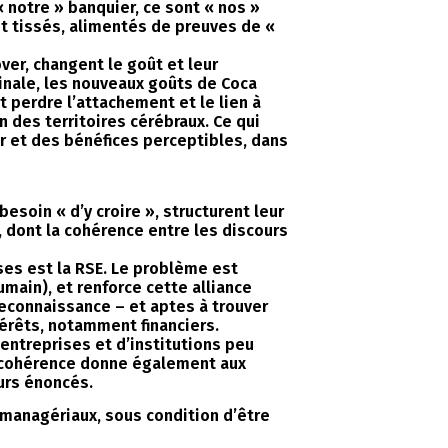
« notre » banquier, ce sont « nos »
ont tissés, alimentés de preuves de «
over, changent le goût et leur
ginale, les nouveaux goûts de Coca
t perdre l’attachement et le lien à
 des territoires cérébraux. Ce qui
ur et des bénéfices perceptibles, dans
soin « d’y croire », structurent leur
, dont la cohérence entre les discours
ises est la RSE. Le problème est
main), et renforce cette alliance
reconnaissance – et aptes à trouver
térêts, notamment financiers.
 entreprises et d’institutions peu
a cohérence donne également aux
ours énoncés.
s managériaux, sous condition d’être