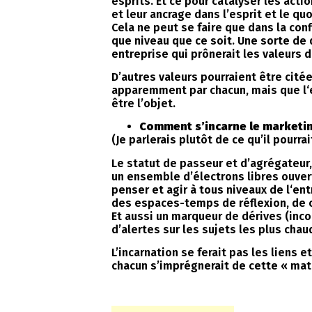
esprits. Et ce pour catalyser les act
et leur ancrage dans l’esprit et le 
Cela ne peut se faire que dans la con
que niveau que ce soit. Une sorte de 
entreprise qui prônerait les valeurs d
D’autres valeurs pourraient être cité
apparemment par chacun, mais que l‘e
être l’objet.
Comment s’incarne le marketin
(Je parlerais plutôt de ce qu’il pourrait
Le statut de passeur et d’agrégateur
un ensemble d’électrons libres ouvert
penser et agir à tous niveaux de l‘e
des espaces-temps de réflexion, de c
Et aussi un marqueur de dérives (inc
d’alertes sur les sujets les plus chau
L’incarnation se ferait pas les liens e
chacun s’imprégnerait de cette « mat