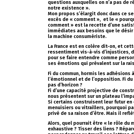
questions auxquelles on n’a pas de r
notre existence ».
Mon propos s’élargit donc dans ce s
excès de « comment », et le « pourquo
comment » est la recette d’une sati
immédiates aux besoins que le désir 
la machine consumériste.
La France est en colère dit-on, et c
ressentiment vis-à-vis d’injustices,
pour se faire entendre comme personne
ses émotions qui prévalent sur la rai
Fi du commun, hormis les adhésions 
l’émotionnel et de l’opposition. Fi du
pas d’horizon ?
Fi d’une capacité projective de const
nous présentent sur un plateau l’im
Si certains construisent leur futur e
menuisiers ou vitraillers, pourquoi pa
privé de sa raison d’être. Mais il refl
Alors, quel pourrait être « le rôle du
exhaustive ? Tisser des liens ? Répa