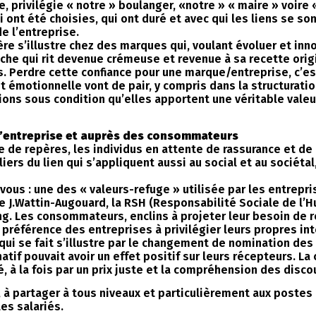
, privilégie « notre » boulanger, «notre » « maire » voire 
i ont été choisies, qui ont duré et avec qui les liens se s
e l’entreprise.
ère s’illustre chez des marques qui, voulant évoluer et inn
vache qui rit devenue crémeuse et revenue à sa recette ori
es. Perdre cette confiance pour une marque/entreprise, c’es
émotionnelle vont de pair, y compris dans la structuration
ations sous condition qu’elles apportent une véritable vale
l’entreprise et auprès des consommateurs
e repères, les individus en attente de rassurance et de be
ers du lien qui s’appliquent aussi au social et au sociétal
-vous : une des « valeurs-refuge » utilisée par les entrepr
e J.Wattin-Augouard, la RSH (Responsabilité Sociale de l’Hu
ng. Les consommateurs, enclins à projeter leur besoin de 
préférence des entreprises à privilégier leurs propres in
 qui se fait s’illustre par le changement de nomination des
f pouvait avoir un effet positif sur leurs récepteurs. L
é, à la fois par un prix juste et la compréhension des disc
té, à partager à tous niveaux et particulièrement aux poste
es salariés.