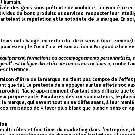
 l’humain.
 privée des gens sous prétexte de vouloir et pouvoir être e
dividus de bons produits et services, respecter leur intell
tèlent la réputation et la notoriété de la marque. En soi,
eurs ont changé, en recherche de « sens » (mot-zombie) – 
pour exemple Coca Cola et son action « For good » lancée 
 d’équipement, formations ou accompagnements personnalisés, 
good” est la ligne directrice de toutes nos actions »,
confie Lau
-Cola France.
raison d’être de la marque, ne tient pas compte de l’effet
t que tel. Le prétexte de s’appuyer sur les effets sociaux
 produit. Tâche apparemment d’autant plus difficile que 
 leur propre santé. Paradoxes des consommateurs, le plaisi
la marque, qui savent tout en se défaussant, à leur maniè
s croisades de « laver plus blanc que blanc » sans en ape
ion
s multi-rôles et fonctions du marketing dans l’entreprise, 