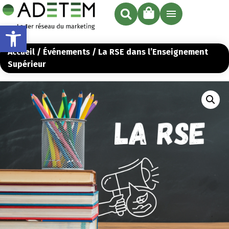
Ouvrir la barre d’outils
Accueil
/
Événements
/ La RSE dans l’Enseignement
Supérieur