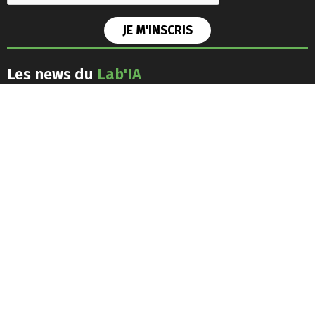
Les news du
Lab'IA
J'accepte les
conditions générales d'utilisation
Retrouvez-nous sur les
réseaux
sociaux