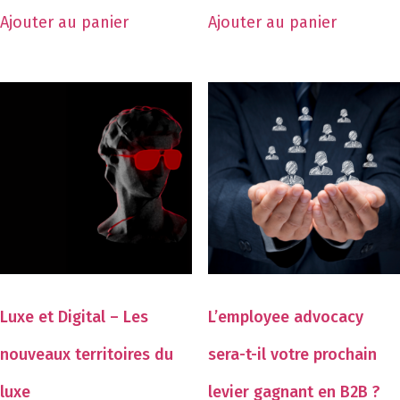
Ajouter au panier
Ajouter au panier
Luxe et Digital – Les
L’employee advocacy
nouveaux territoires du
sera-t-il votre prochain
luxe
levier gagnant en B2B ?