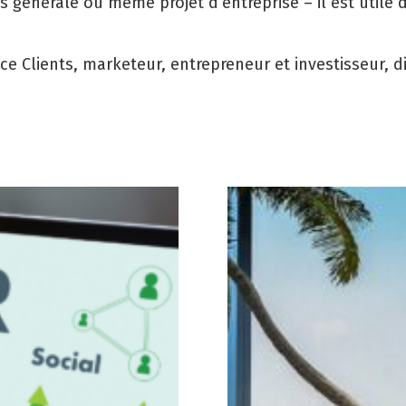
us générale ou même projet d’entreprise – il est util
 Clients, marketeur, entrepreneur et investisseur, d