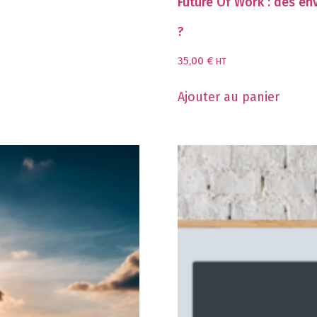
Future Of Work : des en
?
35,00
€
HT
Ajouter au panier