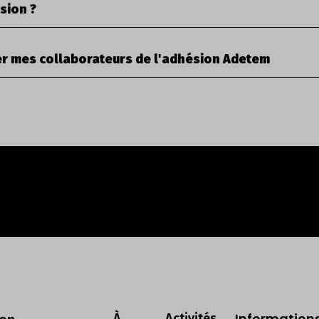
sion ?
er mes collaborateurs de l'adhésion Adetem
Information
À
Activités