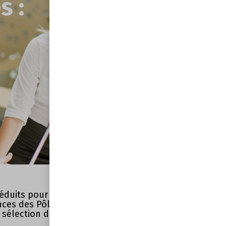
 :
 réduits pour l’ensemble de nos
ces des Pôles
sélection d'articles de l'actu marketing du