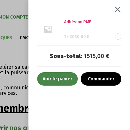
MON COMPTE
Adhésion PME
1 ×
3030,00
€
IQUES
CMO PROFILES 2024
Sous-total:
1515,00
€
élérer sa carrière : l’Adetem vous
t la puissance du 1er réseau de
Voir le panier
Commander
, communication, data, digital et
ervices.
 membres
ir nos offres !