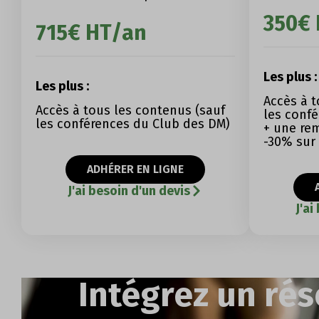
350€
715€ HT/an
Les plus :
Les plus :
Accès à t
Accès à tous les contenus (sauf
les conf
les conférences du Club des DM)
+ une re
-30% sur 
ADHÉRER EN LIGNE
J'ai besoin d'un devis
J'ai
Intégrez un rés