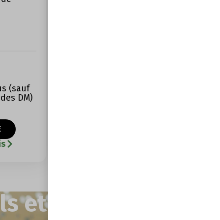
s (sauf
 des DM)
E
is
s et bénéficiez de