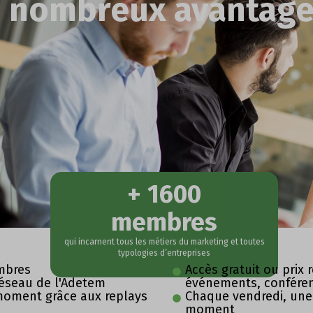
nombreux avantages
+ 1600
membres
qui incarnent tous les métiers du marketing et toutes
typologies d’entreprises
embres
Accès gratuit ou prix
Réseau de l'Adetem
événements, conféren
moment grâce aux replays
Chaque vendredi, une 
moment