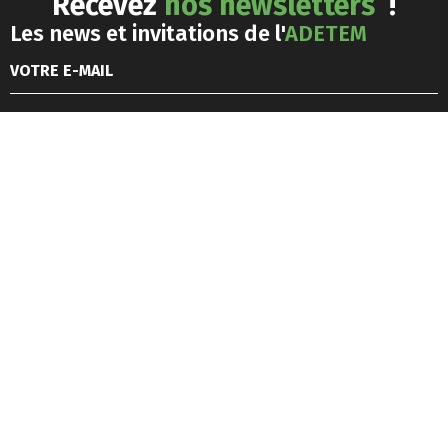
Recevez
nos newsletters
!
Les news et invitations de l'
ADETEM
J'accepte les
conditions générales d'utilisation
Les news du
marketing responsable
J'accepte les
conditions générales d'utilisation