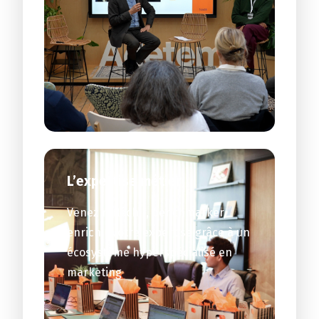
L’expertise métier
Venez réfléchir, benchmarker,
enrichir votre expertise grâce à un
écosystème hyperspécialisé en
marketing