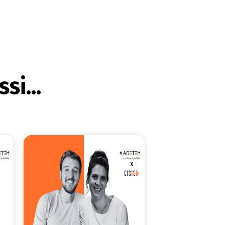
si...