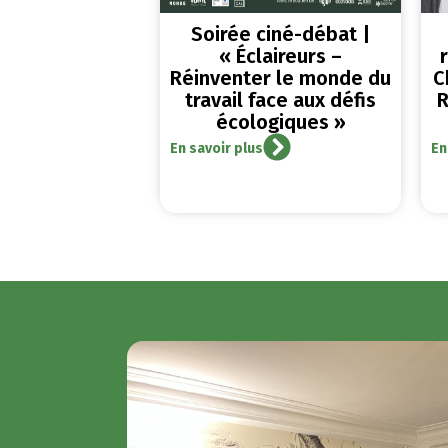
Soirée ciné-débat |
« Éclaireurs –
Réinventer le monde du
C
travail face aux défis
R
écologiques »
En savoir plus
En