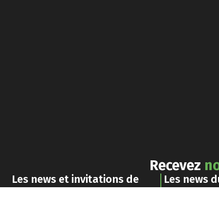
Recevez
no
Les news et invitations de
Les news 
l'
ADETEM
responsab