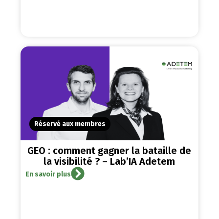
Réservé aux membres
GEO : comment gagner la bataille de
la visibilité ? – Lab’IA Adetem
En savoir plus