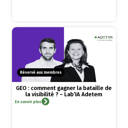
Réservé aux membres
GEO : comment gagner la bataille de
la visibilité ? – Lab’IA Adetem
En savoir plus