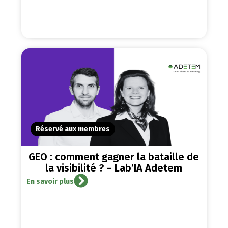
Réservé aux membres
GEO : comment gagner la bataille de
la visibilité ? – Lab’IA Adetem
En savoir plus