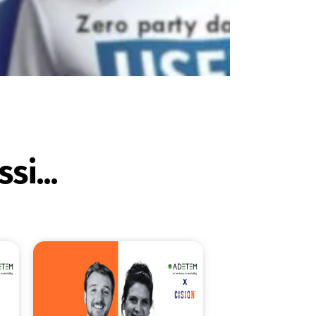
si...