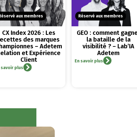
Réservé aux membres
Réservé aux membres
CX Index 2026 : Les
GEO : comment gagn
recettes des marques
la bataille de la
hampionnes – Adetem
visibilité ? – Lab’IA
elation et Expérience
Adetem
Client
En savoir plus
 savoir plus