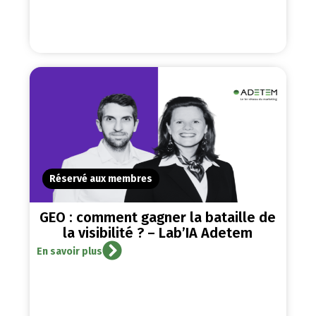
Réservé aux membres
GEO : comment gagner la bataille de
la visibilité ? – Lab’IA Adetem
En savoir plus