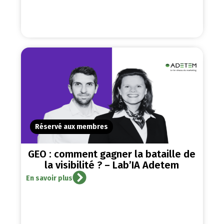
Réservé aux membres
GEO : comment gagner la bataille de
la visibilité ? – Lab’IA Adetem
En savoir plus