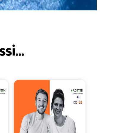
si...