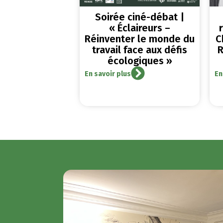
Soirée ciné-débat |
« Éclaireurs –
Réinventer le monde du
C
travail face aux défis
R
écologiques »
En savoir plus
En