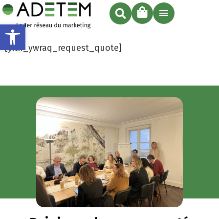
Ouvrir la barre d’outils
[yith_ywraq_request_quote]