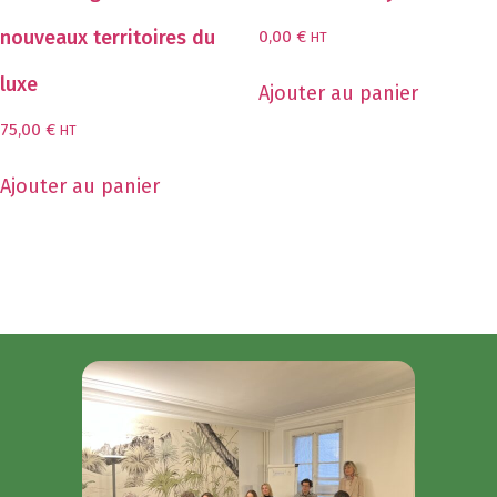
nouveaux territoires du
0,00
€
HT
luxe
Ajouter au panier
75,00
€
HT
Ajouter au panier