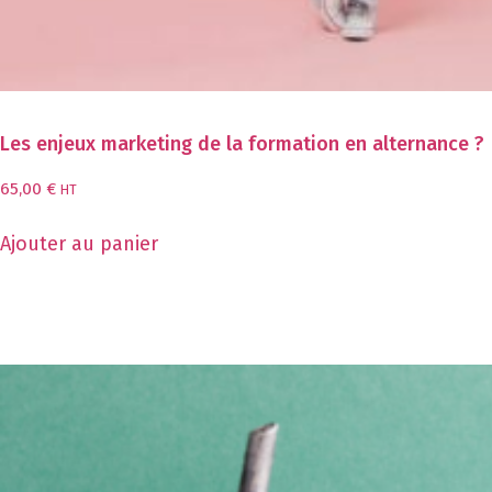
Les enjeux marketing de la formation en alternance ?
65,00
€
HT
Ajouter au panier