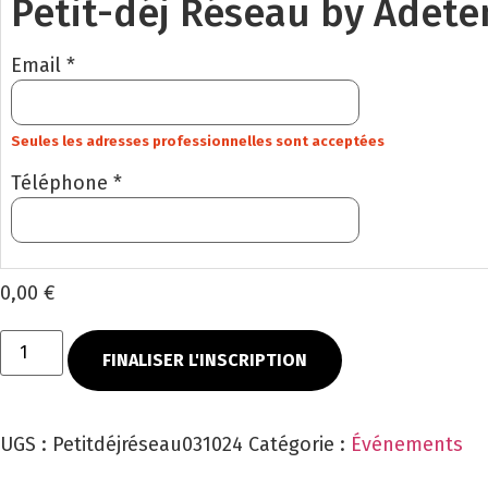
Petit-déj Réseau by Adete
Email *
Seules les adresses professionnelles sont acceptées
Téléphone *
0,00 €
FINALISER L'INSCRIPTION
UGS :
Petitdéjréseau031024
Catégorie :
Événements