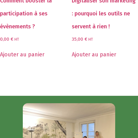
Comment booster la
Digitaliser son marketing
participation à ses
: pourquoi les outils ne
évènements ?
servent à rien !
0,00
€
35,00
€
HT
HT
Ajouter au panier
Ajouter au panier