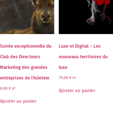
Soirée exceptionnelle du
Luxe et Digital – Les
Club des Directeurs
nouveaux territoires du
Marketing des grandes
luxe
entreprises de l’Adetem
75,00
€
HT
0,00
€
HT
Ajouter au panier
Ajouter au panier