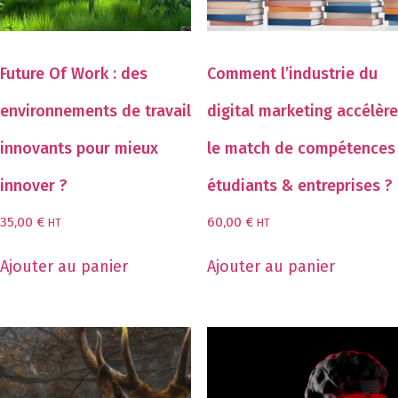
Future Of Work : des
Comment l’industrie du
environnements de travail
digital marketing accélère
innovants pour mieux
le match de compétences
innover ?
étudiants & entreprises ?
35,00
€
60,00
€
HT
HT
Ajouter au panier
Ajouter au panier