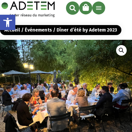
Ouvrir la barre d’outils
Accueil
/
Événements
/ Dîner d’été by Adetem 2023