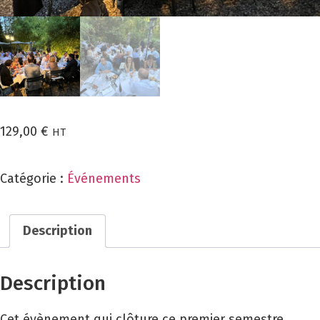
129,00
€
HT
Aucune place disponible
Catégorie :
Événements
Description
Description
Cet évènement qui clôture ce premier semestre