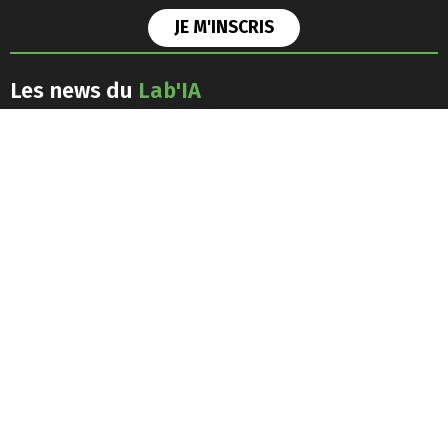
Les news du
Lab'IA
J'accepte les
conditions générales d'utilisation
Retrouvez-nous sur les
réseaux
sociaux