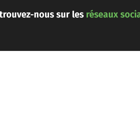
trouvez-nous sur les
réseaux soci
Information
À
Activités
ion
Propos
Agenda
Mentions légales
 Des
L’association
nnels Du
Actualités
Politique de
confidentialité
Gouvernance
Thématiques
n, 75009 Paris
Équipe
Adhésion
net