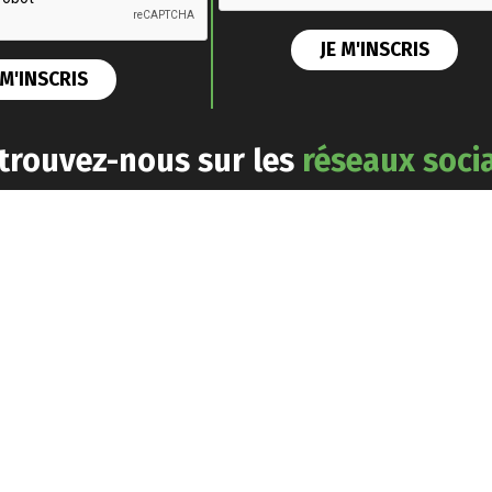
trouvez-nous sur les
réseaux soci
Information
À
Activités
ion
Propos
Agenda
Mentions légales
 Des
L’association
nnels Du
Actualités
Politique de
confidentialité
Gouvernance
Thématiques