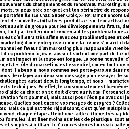
 mouvement du changement et du renouveau marketing.Tu e
mots, tu peux préciser quel est ton périmètre de responsa
ortefeuille (Le Chat, Super Croix, X·TRA, Mir ou encore Dé
ment de nouvelles initiatives produits et sur leur activatio
fort au sein du groupe pour les développements futurs, dan
on, tout particulièrement concernant les problématiques 
s est d’ailleurs très affine avec ces problématiques et c
e marketing d’une entreprise comme la tienne s’inscrit-il
sonnel en faveur d’un marketing plus responsable ?Henkel 
u « problème », mais aussi et surtout une part de la solut
um son impact et la route est longue. La bonne nouvelle,
 sujet. Le rôle du marketing est essentiel, car en tant que
dont il a besoin, nous sommes ses porte-paroles dans nos
nous de relayer au mieux son message pour essayer de su
challengées autant depuis longtemps, et nous – marketeu
ects techniques. En effet, le consommateur est lui-même 
s d’aide au choix : on se doit d’être au niveau. Personnel
otivation fort pour moi, mais aussi pour l’équipe avec qui j
tueuse. Quelles sont encore vos marges de progrès ? Celles
tes. Mais ce qui est très réjouissant, c’est qu’en multipli
on vend, chaque étape atteint une taille critique très rap
os formules, à utiliser moins et mieux de plastique, tout e
et simples à utiliser. Le 0 concession est un vrai challen