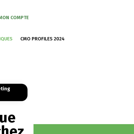
MON COMPTE
IQUES
CMO PROFILES 2024
eting
vue
chez